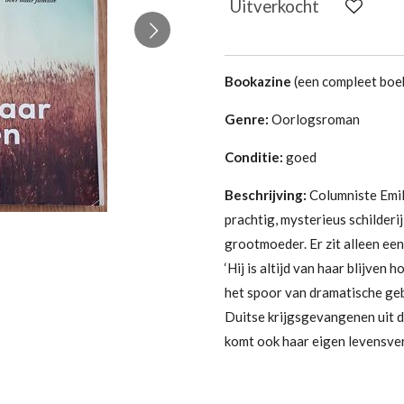
Uitverkocht
Bookazine
(een compleet boek
Genre:
Oorlogsroman
Conditie:
goed
Beschrijving:
Columniste Emil
prachtig, mysterieus schilderi
grootmoeder. Er zit alleen ee
‘Hij is altijd van haar blijven
het spoor van dramatische ge
Duitse krijgsgevangenen uit 
komt ook haar eigen levensver