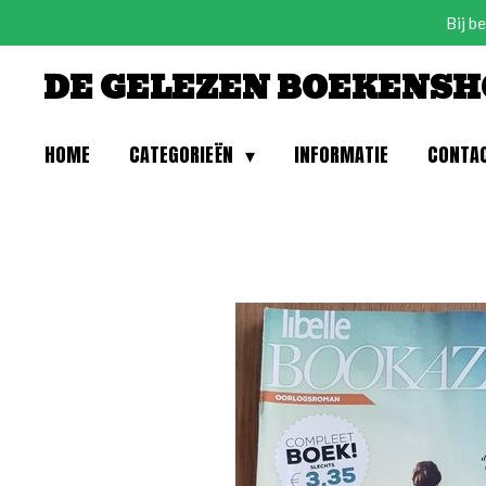
Bij b
Ga
direct
DE GELEZEN BOEKENSH
naar
de
hoofdinhoud
HOME
CATEGORIEËN
INFORMATIE
CONTA