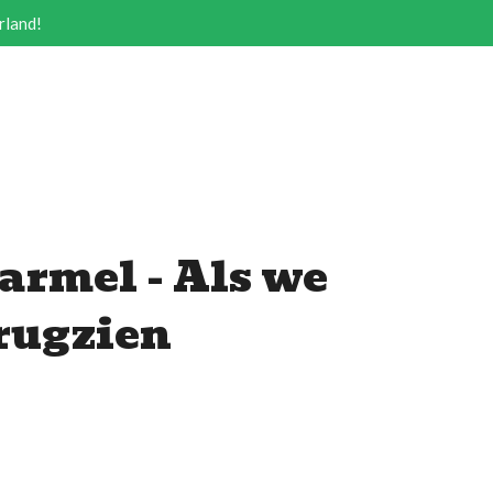
rland!
armel - Als we
erugzien