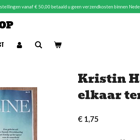
estellingen vanaf € 50,00 betaald u geen verzendkosten binnen Nede
OP
CT
Kristin H
elkaar t
€ 1,75