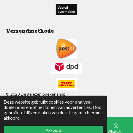
Verzendmethode
© 2023 De gelezen boekenshop
Deze website gebruikt cookies voor analyse-
Powered by
JouwWeb
doeleinden en/of het tonen van advertenties. Door
gebruik te blijven maken van de site gaat u hiermee
akkoord.
Akkoord
E-mailadres
Telefoonnummer
Facebook
WhatsApp