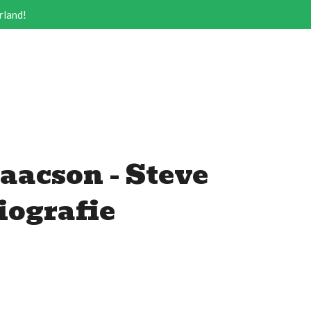
rland!
aacson - Steve
iografie