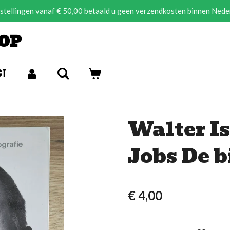
estellingen vanaf € 50,00 betaald u geen verzendkosten binnen Nede
OP
CT
Walter Is
Jobs De b
€ 4,00