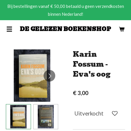
Bij bestellingen vanaf € 50,00 betaald u geen verzendkosten
Ga
binnen Nederland!
direct
naar
DE GELEZEN BOEKENSHOP
de
hoofdinhoud
Karin
Fossum -
Eva's oog
€ 3,00
Uitverkocht