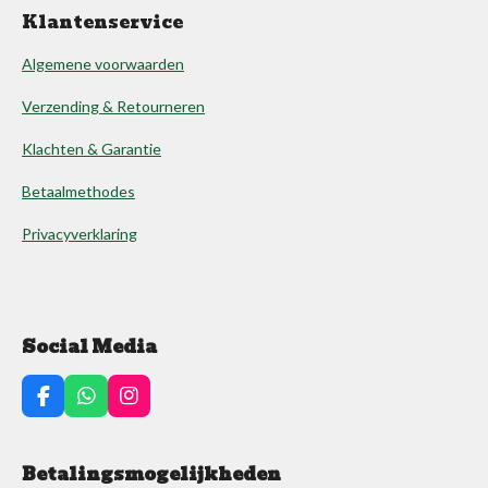
Klantenservice
Algemene voorwaarden
Verzending & Retourneren
Klachten & Garantie
Betaalmethodes
Privacyverklaring
Social Media
F
W
I
a
h
n
c
a
s
e
t
t
Betalingsmogelijkheden
b
s
a