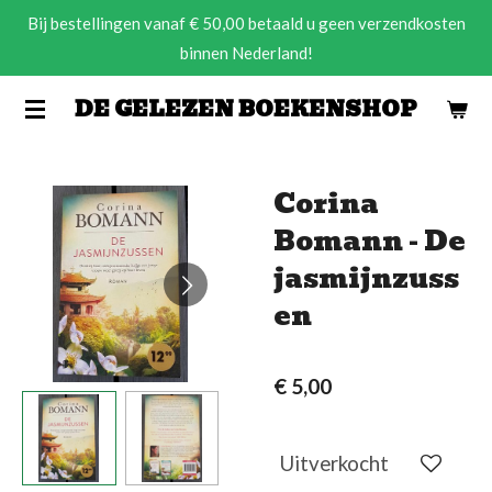
Bij bestellingen vanaf € 50,00 betaald u geen verzendkosten
Ga
binnen Nederland!
direct
naar
DE GELEZEN BOEKENSHOP
de
hoofdinhoud
Corina
Bomann - De
jasmijnzuss
en
€ 5,00
Uitverkocht