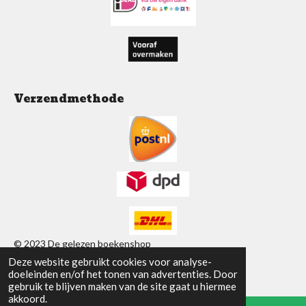
k
p
a
m
Verzendmethode
© 2023 De gelezen boekenshop
Deze website gebruikt cookies voor analyse-
Powered by
JouwWeb
doeleinden en/of het tonen van advertenties. Door
gebruik te blijven maken van de site gaat u hiermee
akkoord.