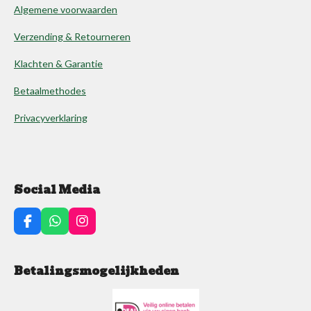
Algemene voorwaarden
Verzending & Retourneren
Klachten & Garantie
Betaalmethodes
Privacyverklaring
Social Media
F
W
I
a
h
n
c
a
s
e
t
t
Betalingsmogelijkheden
b
s
a
o
A
g
o
p
r