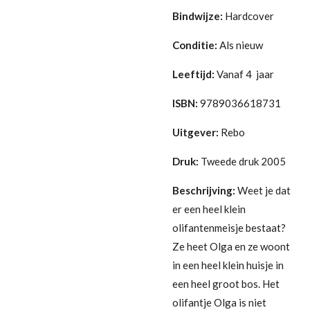
Bindwijze:
Hardcover
Conditie:
Als nieuw
Leeftijd:
Vanaf 4 jaar
ISBN:
9789036618731
Uitgever:
Rebo
Druk:
Tweede druk 2005
Beschrijving:
Weet je dat
er een heel klein
olifantenmeisje bestaat?
Ze heet Olga en ze woont
in een heel klein huisje in
een heel groot bos. Het
olifantje Olga is niet