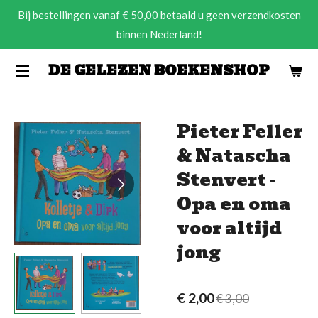
Bij bestellingen vanaf € 50,00 betaald u geen verzendkosten
Ga
binnen Nederland!
direct
naar
DE GELEZEN BOEKENSHOP
de
hoofdinhoud
Pieter Feller
& Natascha
Stenvert -
Opa en oma
voor altijd
jong
€ 2,00
€ 3,00