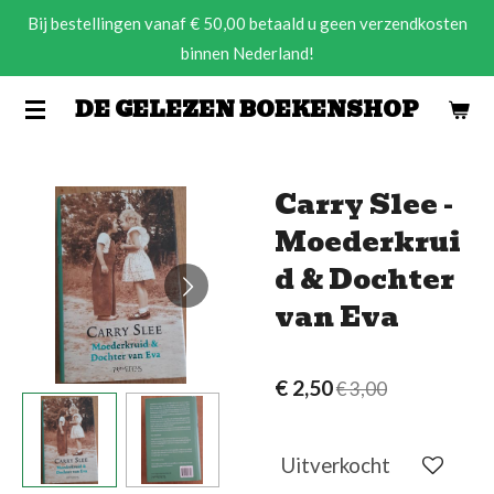
Bij bestellingen vanaf € 50,00 betaald u geen verzendkosten
Ga
binnen Nederland!
direct
naar
DE GELEZEN BOEKENSHOP
de
hoofdinhoud
Carry Slee -
Moederkrui
d & Dochter
van Eva
€ 2,50
€ 3,00
Uitverkocht