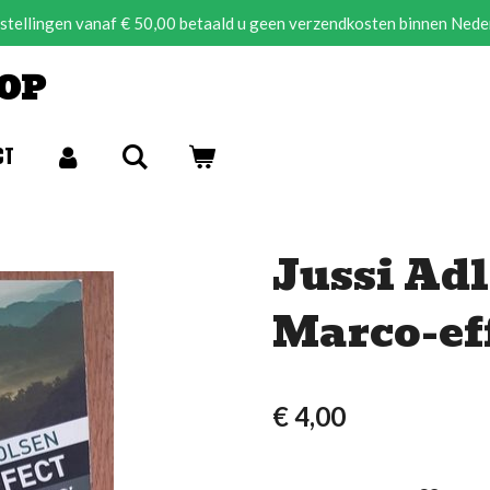
estellingen vanaf € 50,00 betaald u geen verzendkosten binnen Nede
OP
CT
Jussi Adl
Marco-ef
€ 4,00