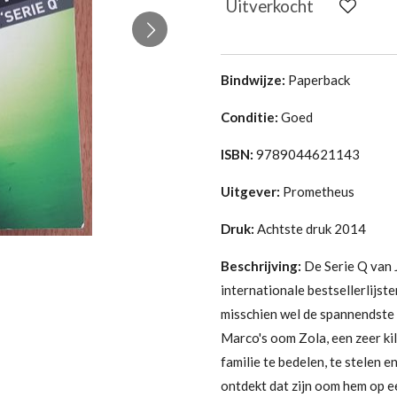
Uitverkocht
Bindwijze:
Paperback
Conditie:
G
oed
ISBN:
9789044621143
Uitgever:
Prometheus
Druk:
Achtste druk 2014
Beschrijving:
De Serie Q van J
internationale bestsellerlijst
misschien wel de spannendste t
Marco's oom Zola, een zeer ki
familie te bedelen, te stelen 
ontdekt dat zijn oom hem op e