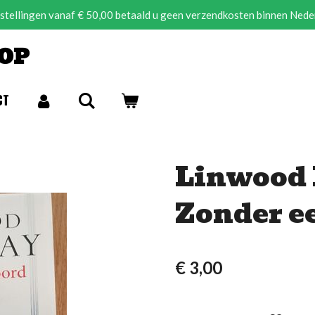
estellingen vanaf € 50,00 betaald u geen verzendkosten binnen Nede
OP
CT
Linwood 
Zonder e
€ 3,00