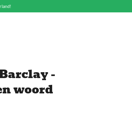
rland!
Barclay -
en woord