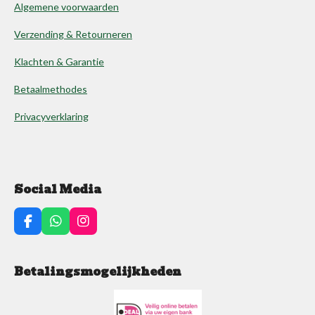
Algemene voorwaarden
Verzending & Retourneren
Klachten & Garantie
Betaalmethodes
Privacyverklaring
Social Media
F
W
I
a
h
n
c
a
s
e
t
t
Betalingsmogelijkheden
b
s
a
o
A
g
o
p
r