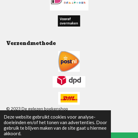
k
p
a
m
Verzendmethode
© 2023 De gelezen boekenshop
Deze website gebruikt cookies voor analyse-
Powered by
JouwWeb
doeleinden en/of het tonen van advertenties. Door
gebruik te blijven maken van de site gaat u hiermee
akkoord.