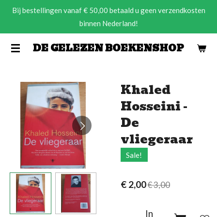
Bij bestellingen vanaf € 50,00 betaald u geen verzendkosten
Ga
binnen Nederland!
direct
naar
DE GELEZEN BOEKENSHOP
de
hoofdinhoud
Khaled
Hosseini -
De
vliegeraar
Sale!
€ 2,00
€ 3,00
In