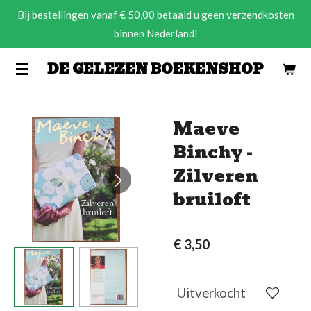
Bij bestellingen vanaf € 50,00 betaald u geen verzendkosten
Ga
binnen Nederland!
direct
naar
DE GELEZEN BOEKENSHOP
de
hoofdinhoud
Maeve
Binchy -
Zilveren
bruiloft
€ 3,50
Uitverkocht