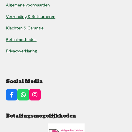
Algemene voorwaarden
Verzending & Retourneren
Klachten & Garantie
Betaalmethodes
Privacyverklaring
Social Media
F
W
I
a
h
n
c
a
s
e
t
t
Betalingsmogelijkheden
b
s
a
o
A
g
o
p
r