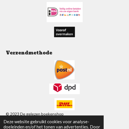
o
A
g
o
p
r
k
p
a
m
Verzendmethode
© 2023 De gelezen boekenshop
Deze website gebruikt cookies voor analyse-
Powered by
JouwWeb
doeleinden en/of het tonen van advertenties. Door