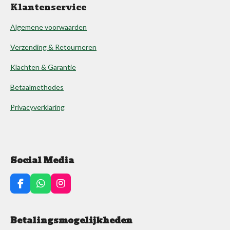
Klantenservice
Algemene voorwaarden
Verzending & Retourneren
Klachten & Garantie
Betaalmethodes
Privacyverklaring
Social Media
F
W
I
a
h
n
c
a
s
e
t
t
Betalingsmogelijkheden
b
s
a