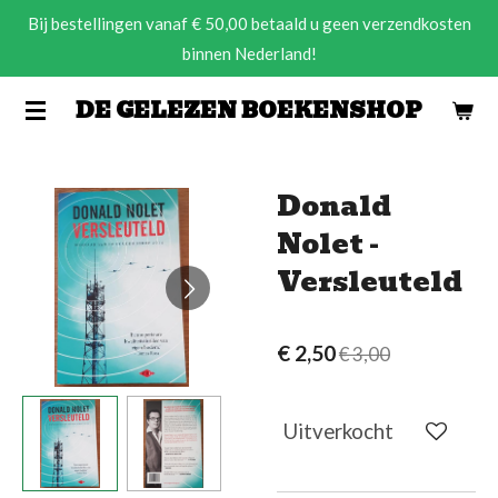
Bij bestellingen vanaf € 50,00 betaald u geen verzendkosten
Ga
binnen Nederland!
direct
naar
DE GELEZEN BOEKENSHOP
de
hoofdinhoud
Donald
Nolet -
Versleuteld
€ 2,50
€ 3,00
Uitverkocht