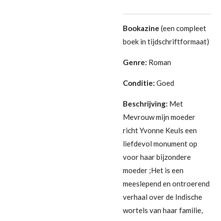
Bookazine
(een compleet
boek in tijdschriftformaat)
Genre:
Roman
Conditie:
Goed
Beschrijving:
Met
Mevrouw mijn moeder
richt Yvonne Keuls een
liefdevol monument op
voor haar bijzondere
moeder ;Het is een
meeslepend en ontroerend
verhaal over de Indische
wortels van haar familie,