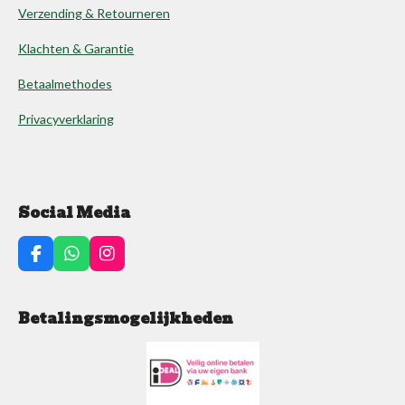
Verzending & Retourneren
Klachten & Garantie
Betaalmethodes
Privacyverklaring
Social Media
F
W
I
a
h
n
c
a
s
e
t
t
Betalingsmogelijkheden
b
s
a
o
A
g
o
p
r
k
p
a
m