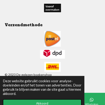
Verzendmethode
© 2023 De gelezen boekenshop
Deze website gebruikt cookies voor analyse-
Powered by
JouwWeb
doeleinden en/of het tonen van advertenties. Door
gebruik te blijven maken van de site gaat u hiermee
akkoord.
Akkoord
E-mailadres
Telefoonnummer
Facebook
WhatsApp