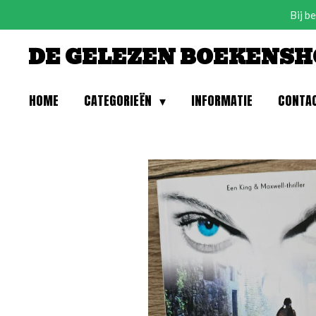
Bij b
Ga
direct
DE GELEZEN BOEKENSH
naar
de
hoofdinhoud
HOME
CATEGORIEËN
INFORMATIE
CONTA