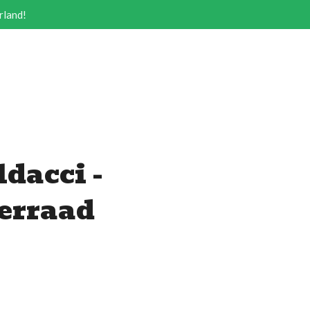
rland!
dacci -
erraad