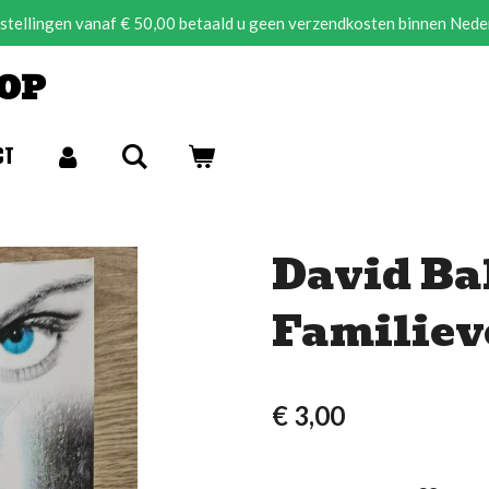
estellingen vanaf € 50,00 betaald u geen verzendkosten binnen Nede
OP
CT
David Bal
Familiev
€ 3,00