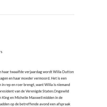
rs
 haar twaalfde verjaardag wordt Willa Dutton
lagen en haar moeder vermoord. Het is een
n in rep en roer brengt, want Willa is niemand
 president van de Verenigde Staten.Ongewild
n King en Michelle Maxwell midden in de
hadden op de betreffende avond een afspraak