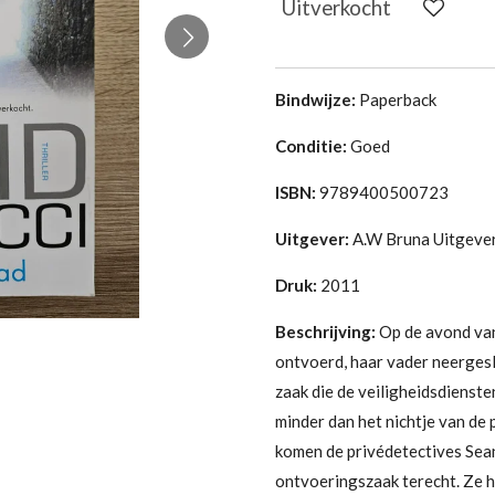
Uitverkocht
Bindwijze:
Paperback
Conditie:
Goed
ISBN:
9789400500723
Uitgever:
A.W Bruna Uitgeve
Druk:
2011
Beschrijving:
Op de avond van
ontvoerd, haar vader neerges
zaak die de veiligheidsdienste
minder dan het nichtje van de
komen de privédetectives Sea
ontvoeringszaak terecht. Ze 