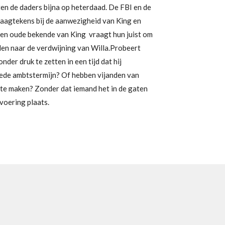
en de daders bijna op heterdaad. De FBI en de
raagtekens bij de aanwezigheid van King en
een oude bekende van King vraagt hun juist om
llen naar de verdwijning van Willa.Probeert
nder druk te zetten in een tijd dat hij
de ambtstermijn? Of hebben vijanden van
k te maken? Zonder dat iemand het in de gaten
voering plaats.