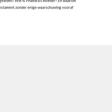
n geleden? Wie is Phaedra’s moeder? En waarom
testament zonder enige waarschuwing vooraf