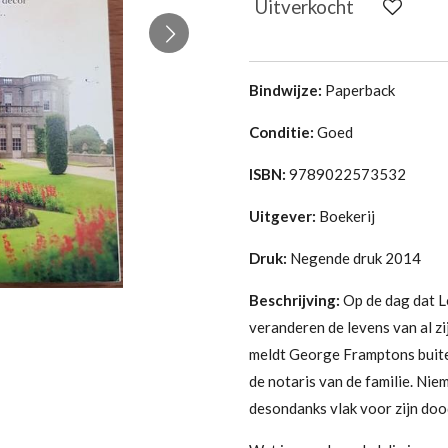
Uitverkocht
Bindwijze:
Paperback
Conditie:
Goed
ISBN:
9789022573532
Uitgever:
Boekerij
Druk:
Negende druk 2014
Beschrijving:
Op de dag dat 
veranderen de levens van al z
meldt George Framptons buite
de notaris van de familie. Nie
desondanks vlak voor zijn do