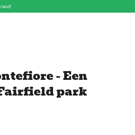
rland!
ntefiore - Een
 Fairfield park