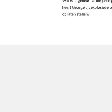
Wat is er gebeurd al die jare
heeft George dit explosieve 
op laten stellen?