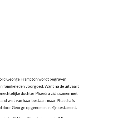
Lord George Frampton wordt begraven,
ijn familieleden voorgoed. Want na de uitvaart
nechtelijke dochter Phaedra zich, samen met
mand wist van haar bestaan, maar Phaedra is
od door George opgenomen in zijn testament.