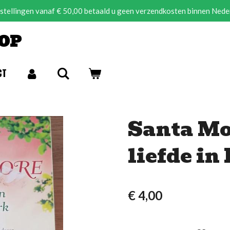
estellingen vanaf € 50,00 betaald u geen verzendkosten binnen Nede
OP
CT
Santa Mo
liefde in
€ 4,00