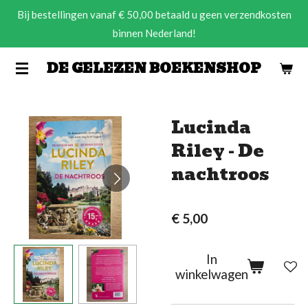
Bij bestellingen vanaf € 50,00 betaald u geen verzendkosten
Ga
binnen Nederland!
direct
naar
DE GELEZEN BOEKENSHOP
de
hoofdinhoud
Lucinda
Riley - De
nachtroos
€ 5,00
In
winkelwagen