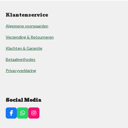
Klantenservice
Algemene voorwaarden
Verzending & Retourneren
Klachten & Garantie
Betaalmethodes
Privacyverklaring
Social Media
F
W
I
a
h
n
c
a
s