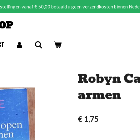
estellingen vanaf € 50,00 betaald u geen verzendkosten binnen Nede
OP
CT
Robyn Ca
armen
€ 1,75