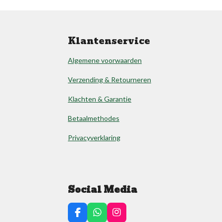
Klantenservice
Algemene voorwaarden
Verzending & Retourneren
Klachten & Garantie
Betaalmethodes
Privacyverklaring
Social Media
F
W
I