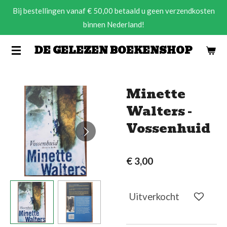
Bij bestellingen vanaf € 50,00 betaald u geen verzendkosten
Ga
binnen Nederland!
direct
naar
DE GELEZEN BOEKENSHOP
de
hoofdinhoud
Minette
Walters -
Vossenhuid
€ 3,00
Uitverkocht