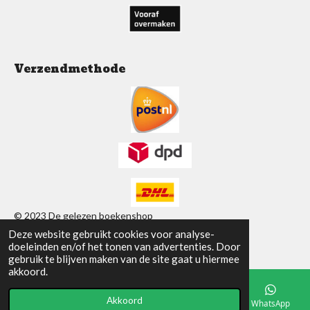
Verzendmethode
© 2023 De gelezen boekenshop
Deze website gebruikt cookies voor analyse-
Powered by
JouwWeb
doeleinden en/of het tonen van advertenties. Door
gebruik te blijven maken van de site gaat u hiermee
akkoord.
Akkoord
E-mailadres
Telefoonnummer
Facebook
WhatsApp