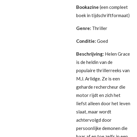
Bookazine
(een compleet
boek in tijdschriftformaat)
Genre:
Thriller
Conditie:
Goed
Beschrijving:
Helen Grace
is de heldin van de
populaire thrillerreeks van
M.J. Arlidge. Ze is een
geharde rechercheur die
motor rijdt en zich het
liefst alleen door het leven
slaat, maar wordt
achtervolgd door
persoonlijke demonen die
haar af en toe zelfs in een