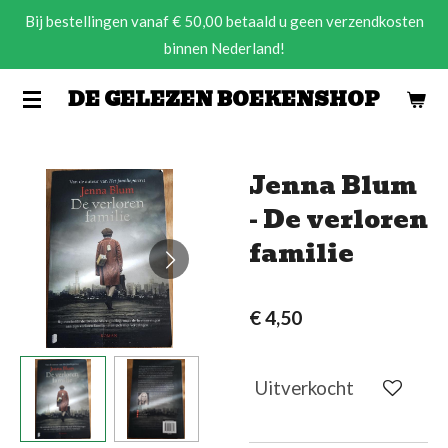
Bij bestellingen vanaf € 50,00 betaald u geen verzendkosten
Ga
binnen Nederland!
direct
naar
DE GELEZEN BOEKENSHOP
de
hoofdinhoud
Jenna Blum
- De verloren
familie
€ 4,50
Uitverkocht