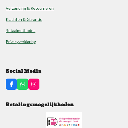
Verzending & Retourneren
Klachten & Garantie
Betaalmethodes
Privacyverklaring
Social Media
F
W
I
a
h
n
c
a
s
e
t
t
Betalingsmogelijkheden
b
s
a
o
A
g
o
p
r
k
p
a
m