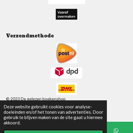
Verzendmethode
© 2023 De gelezen boekenshop
Deze website gebruikt cookies voor analyse-
Powered by
JouwWeb
doeleinden en/of het tonen van advertenties. Door
gebruik te blijven maken van de site gaat u hiermee
akkoord.