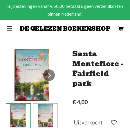
Bij bestellingen vanaf € 50,00 betaald u geen verzendkosten
Ga
binnen Nederland!
direct
naar
DE GELEZEN BOEKENSHOP
de
hoofdinhoud
Santa
Montefiore -
Fairfield
park
€ 4,00
Uitverkocht