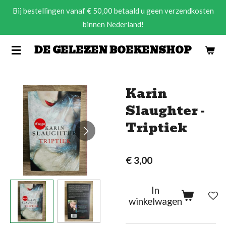
Bij bestellingen vanaf € 50,00 betaald u geen verzendkosten
Ga
binnen Nederland!
direct
naar
DE GELEZEN BOEKENSHOP
de
hoofdinhoud
Karin
Slaughter -
Triptiek
€ 3,00
In
winkelwagen