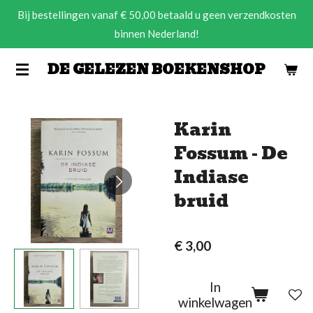
Bij bestellingen vanaf € 50,00 betaald u geen verzendkosten
Ga
binnen Nederland!
direct
naar
DE GELEZEN BOEKENSHOP
de
hoofdinhoud
Karin
Fossum - De
Indiase
bruid
€ 3,00
In
winkelwagen