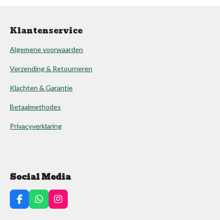
Klantenservice
Algemene voorwaarden
Verzending & Retourneren
Klachten & Garantie
Betaalmethodes
Privacyverklaring
Social Media
F
W
I
a
h
n