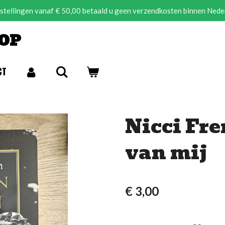
estellingen vanaf € 50,00 betaald u geen verzendkosten binnen Nede
OP
CT
Nicci Fre
van mij
€ 3,00