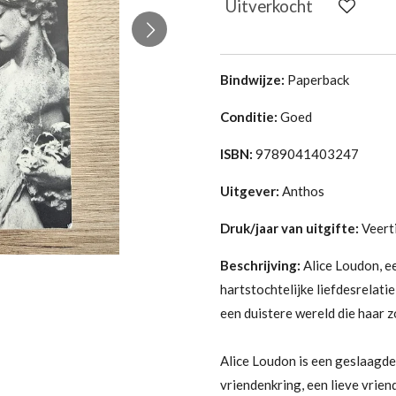
Uitverkocht
Bindwijze:
Paperback
Conditie:
Goed
ISBN:
9789041403247
Uitgever:
Anthos
Druk/jaar van uitgifte:
Veert
Beschrijving:
Alice Loudon, e
hartstochtelijke liefdesrelati
een duistere wereld die haar z
Alice Loudon is een geslaagde
vriendenkring, een lieve vrien