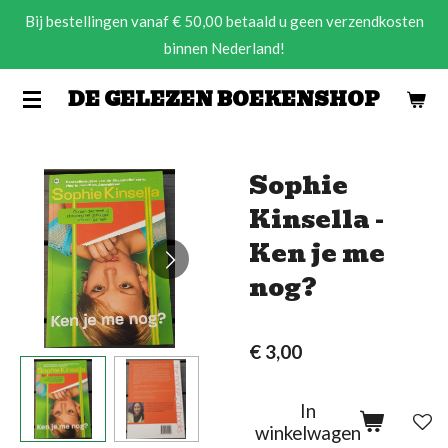
Bij bestellingen vanaf € 50,00 betaald u geen verzendkosten
Ga
binnen Nederland!
direct
naar
DE GELEZEN BOEKENSHOP
de
hoofdinhoud
Sophie
Kinsella -
Ken je me
nog?
€ 3,00
In
winkelwagen