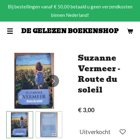
Bij bestellingen vanaf € 50,00 betaald u geen verzendkosten
Ga
binnen Nederland!
direct
naar
DE GELEZEN BOEKENSHOP
de
hoofdinhoud
Suzanne
Vermeer -
Route du
soleil
€ 3,00
Uitverkocht