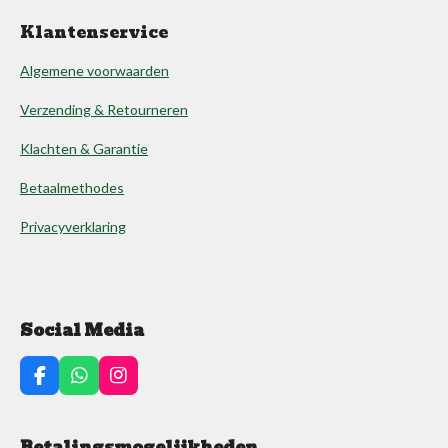
Klantenservice
Algemene voorwaarden
Verzending & Retourneren
Klachten & Garantie
Betaalmethodes
Privacyverklaring
Social Media
F
W
I
a
h
n
c
a
s
e
t
t
Betalingsmogelijkheden