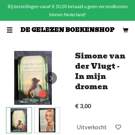
Bij bestellingen vanaf € 50,00 betaald u geen verzendkosten
Ga
binnen Nederland!
direct
naar
DE GELEZEN BOEKENSHOP
de
hoofdinhoud
Simone van
der Vlugt -
In mijn
dromen
€ 3,00
Uitverkocht