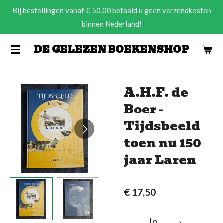
Bij bestellingen vanaf € 50,00 betaald u geen verzendkosten
Ga
binnen Nederland!
direct
naar
DE GELEZEN BOEKENSHOP
de
hoofdinhoud
A.H.F. de
Boer -
Tijdsbeeld
toen nu 150
jaar Laren
€ 17,50
In