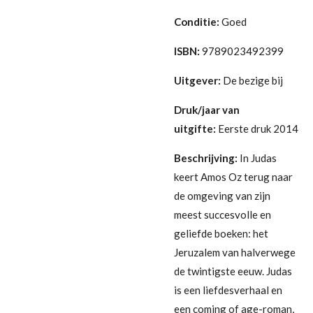
Conditie:
G
oed
ISBN:
9789023492399
Uitgever:
De bezige bij
Druk/jaar van
uitgifte:
Eerste druk 2014
Beschrijving:
In Judas
keert Amos Oz terug naar
de omgeving van zijn
meest succesvolle en
geliefde boeken: het
Jeruzalem van halverwege
de twintigste eeuw. Judas
is een liefdesverhaal en
een coming of age-roman,