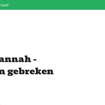
rland!
annah -
n gebreken