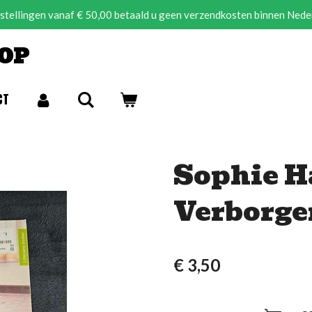
estellingen vanaf € 50,00 betaald u geen verzendkosten binnen Nede
OP
CT
Sophie H
Verborge
€ 3,50