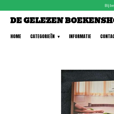
Bij b
Ga
direct
DE GELEZEN BOEKENSH
naar
de
hoofdinhoud
HOME
CATEGORIEËN
INFORMATIE
CONTA