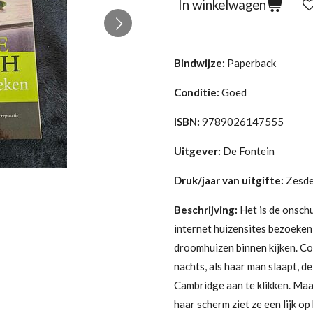
In winkelwagen
Bindwijze:
Paperback
Conditie:
G
oed
ISBN:
9789026147555
Uitgever:
De Fontein
Druk/jaar van uitgifte:
Zesde
Beschrijving:
Het is de onsch
internet huizensites bezoeken e
droomhuizen binnen kijken. Co
nachts, als haar man slaapt, de
Cambridge aan te klikken. Maar
haar scherm ziet ze een lijk op 