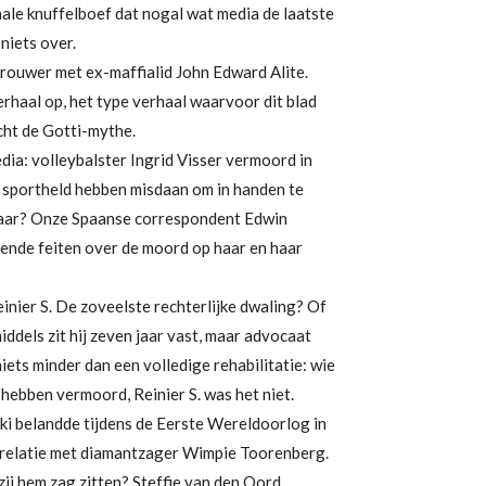
onale knuffelboef dat nogal wat media de laatste
 niets over.
rouwer met ex-maffialid John Edward Alite.
erhaal op, het type verhaal waarvoor dit blad
acht de Gotti-mythe.
dia: volleybalster Ingrid Visser vermoord in
 sportheld hebben misdaan om in handen te
naar? Onze Spaanse correspondent Edwin
ekende feiten over de moord op haar en haar
einier S. De zoveelste rechterlijke dwaling? Of
iddels zit hij zeven jaar vast, maar advocaat
ets minder dan een volledige rehabilitatie: wie
hebben vermoord, Reinier S. was het niet.
 belandde tijdens de Eerste Wereldoorlog in
relatie met diamantzager Wimpie Toorenberg.
zij hem zag zitten? Steffie van den Oord