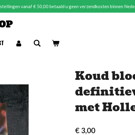
estellingen vanaf € 50,00 betaald u geen verzendkosten binnen Nede
OP
CT
Koud bloe
definitie
met Holl
€ 3,00