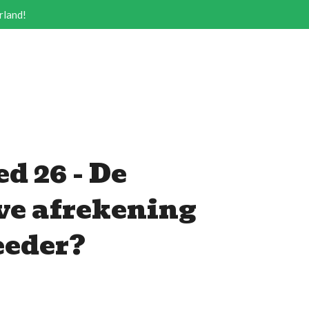
rland!
d 26 - De
ve afrekening
eeder?