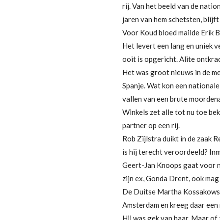
rij. Van het beeld van de nati
jaren van hem schetsten, blijft
Voor Koud bloed mailde Erik B
Het levert een lang en uniek v
ooit is opgericht. Alite ontkr
Het was groot nieuws in de me
Spanje. Wat kon een nationale
vallen van een brute moorde
Winkels zet alle tot nu toe b
partner op een rij.
Rob Zijlstra duikt in de zaak R
is hij terecht veroordeeld? Inm
Geert-Jan Knoops gaat voor ni
zijn ex, Gonda Drent, ook mag 
De Duitse Martha Kossakowski
Amsterdam en kreeg daar een 
Hij was gek van haar. Maar of 