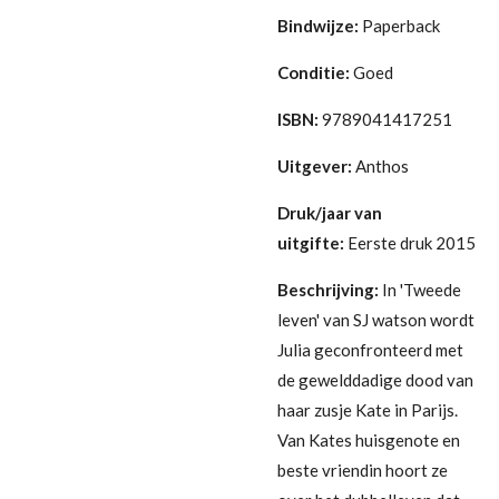
Bindwijze:
Paperback
Conditie:
G
oed
ISBN:
9789041417251
Uitgever:
Anthos
Druk/jaar van
uitgifte:
Eerste druk 2015
Beschrijving:
In 'Tweede
leven' van SJ watson wordt
Julia geconfronteerd met
de gewelddadige dood van
haar zusje Kate in Parijs.
Van Kates huisgenote en
beste vriendin hoort ze