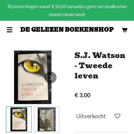
Bij bestellingen vanaf € 50,00 betaald u geen verzendkosten
Ga
binnen Nederland!
direct
naar
DE GELEZEN BOEKENSHOP
de
hoofdinhoud
S.J. Watson
- Tweede
leven
€ 3,00
Uitverkocht