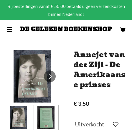
Bij bestellingen vanaf € 50,00 betaald u geen verzendkosten
Ga
binnen Nederland!
direct
naar
DE GELEZEN BOEKENSHOP
de
hoofdinhoud
Annejet van
der Zijl - De
Amerikaans
e prinses
€ 3,50
Uitverkocht