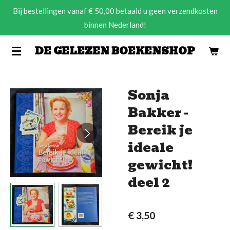
Bij bestellingen vanaf € 50,00 betaald u geen verzendkosten
Ga
binnen Nederland!
direct
naar
DE GELEZEN BOEKENSHOP
de
hoofdinhoud
Sonja
Bakker -
Bereik je
ideale
gewicht!
deel 2
€ 3,50