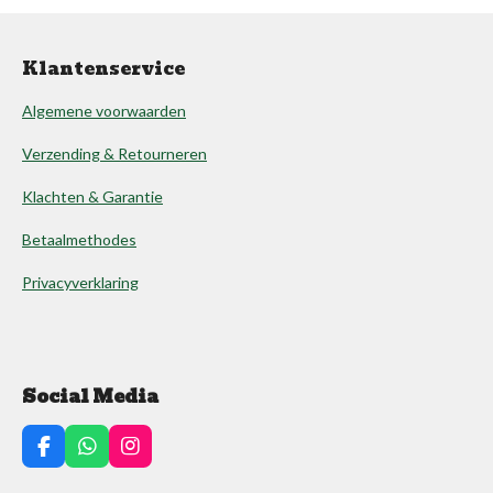
Klantenservice
Algemene voorwaarden
Verzending & Retourneren
Klachten & Garantie
Betaalmethodes
Privacyverklaring
Social Media
F
W
I
a
h
n