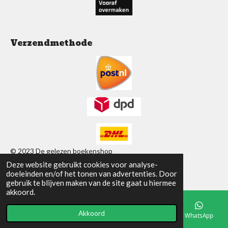
Verzendmethode
© 2023 De gelezen boekenshop
Deze website gebruikt cookies voor analyse-
Powered by
JouwWeb
doeleinden en/of het tonen van advertenties. Door
gebruik te blijven maken van de site gaat u hiermee
akkoord.
Akkoord
E-mailadres
Telefoonnummer
Facebook
WhatsApp