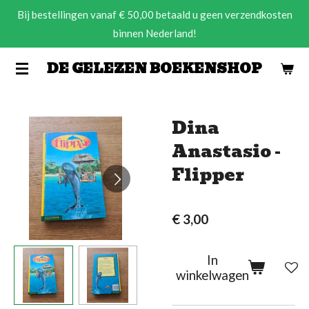
Bij bestellingen vanaf € 50,00 betaald u geen verzendkosten
Ga
binnen Nederland!
direct
naar
DE GELEZEN BOEKENSHOP
de
hoofdinhoud
Dina
Anastasio -
Flipper
€ 3,00
In
winkelwagen