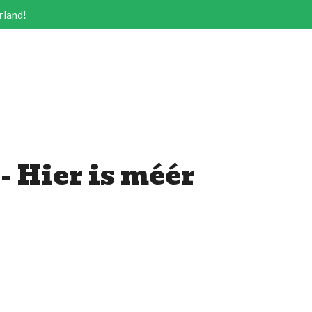
rland!
- Hier is méér