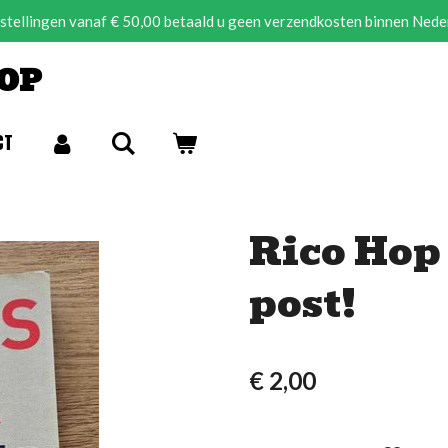
estellingen vanaf € 50,00 betaald u geen verzendkosten binnen Nede
OP
CT
Rico Hop 
post!
€ 2,00