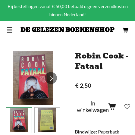
Bij bestellingen vanaf € 50,00 betaald u geen verzendkosten
Ga
binnen Nederland!
direct
naar
DE GELEZEN BOEKENSHOP
de
hoofdinhoud
Robin Cook -
Fataal
€ 2,50
In
winkelwagen
Bindwijze:
Paperback