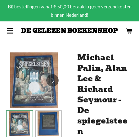
Bij bestellingen vanaf € 50,00 betaald u geen verzendkosten
Ga
binnen Nederland!
direct
naar
DE GELEZEN BOEKENSHOP
de
hoofdinhoud
Michael
Palin, Alan
Lee &
Richard
Seymour -
De
spiegelstee
n