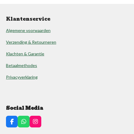
Klantenservice
Algemene voorwaarden
Verzending & Retourneren
Klachten & Garantie
Betaalmethodes
Privacyverklaring
Social Media
F
W
I
a
h
n