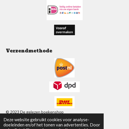
o
A
g
o
p
r
k
p
a
m
Verzendmethode
© 2023 De gelezen boekenshop
Deze website gebruikt cookies voor analyse-
Powered by
JouwWeb
doeleinden en/of het tonen van advertenties. Door