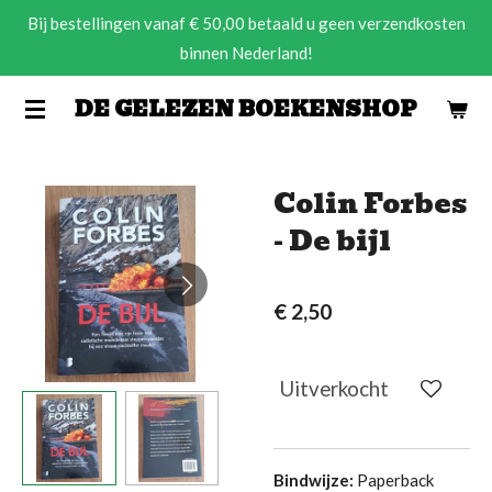
Bij bestellingen vanaf € 50,00 betaald u geen verzendkosten
Ga
binnen Nederland!
direct
naar
DE GELEZEN BOEKENSHOP
de
hoofdinhoud
Colin Forbes
- De bijl
€ 2,50
Uitverkocht
Bindwijze:
Paperback