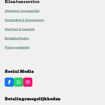
Klantenservice
Algemene voorwaarden
Verzending & Retourneren
Klachten & Garantie
Betaalmethodes
Privacyverklaring
Social Media
F
W
I
a
h
n
c
a
s
e
t
t
Betalingsmogelijkheden
b
s
a