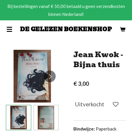
Bij bestellingen vanaf € 50,00 betaald u geen verzendkosten
Ga
binnen Nederland!
direct
naar
DE GELEZEN BOEKENSHOP
de
hoofdinhoud
Jean Kwok -
Bijna thuis
€ 3,00
Uitverkocht
Bindwijze:
Paperback