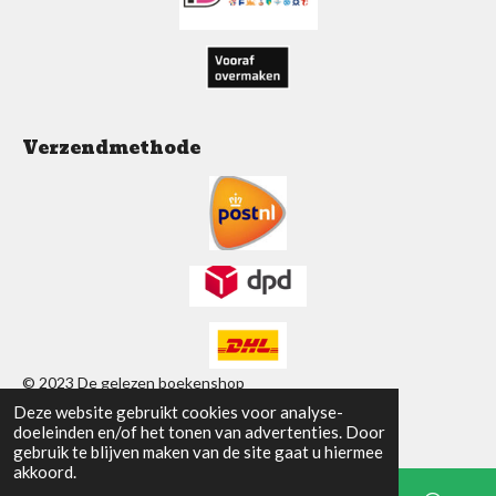
m
Verzendmethode
© 2023 De gelezen boekenshop
Deze website gebruikt cookies voor analyse-
Powered by
JouwWeb
doeleinden en/of het tonen van advertenties. Door
gebruik te blijven maken van de site gaat u hiermee
akkoord.