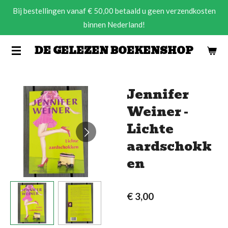
Bij bestellingen vanaf € 50,00 betaald u geen verzendkosten
Ga
binnen Nederland!
direct
naar
DE GELEZEN BOEKENSHOP
de
hoofdinhoud
Jennifer
Weiner -
Lichte
aardschokk
en
€ 3,00