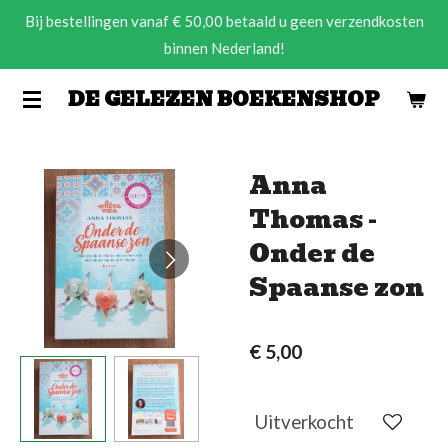
Bij bestellingen vanaf € 50,00 betaald u geen verzendkosten
Ga
binnen Nederland!
direct
naar
DE GELEZEN BOEKENSHOP
de
hoofdinhoud
Anna
Thomas -
Onder de
Spaanse zon
€ 5,00
Uitverkocht