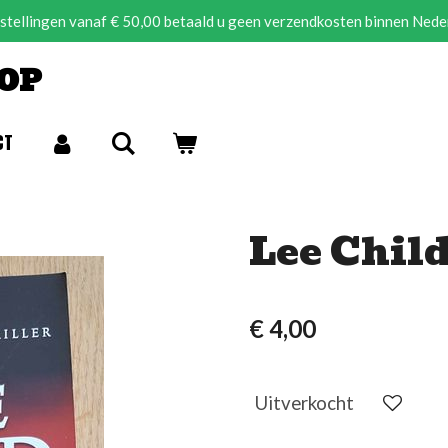
estellingen vanaf € 50,00 betaald u geen verzendkosten binnen Nede
OP
CT
Lee Child
€ 4,00
Uitverkocht