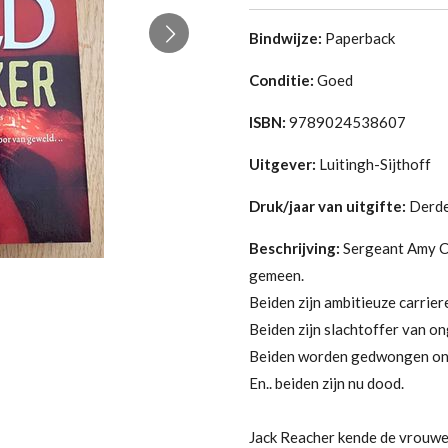
Bindwijze:
Paperback
Conditie:
G
oed
ISBN:
9789024538607
Uitgever:
Luitingh-Sijthoff
Druk/jaar van uitgifte:
Derde
Beschrijving:
Sergeant Amy Ca
gemeen.
Beiden zijn ambitieuze carrie
Beiden zijn slachtoffer van o
Beiden worden gedwongen onts
En.. beiden zijn nu dood.
Jack Reacher kende de vrouwen