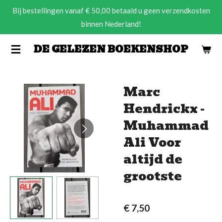
Bij bestellingen vanaf € 50,00 betaald u geen verzendkosten
Ga
binnen Nederland!
direct
naar
DE GELEZEN BOEKENSHOP
de
hoofdinhoud
Marc
Hendrickx -
Muhammad
Ali Voor
altijd de
grootste
€ 7,50