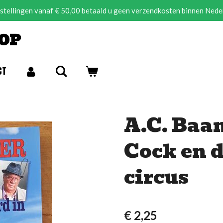
estellingen vanaf € 50,00 betaald u geen verzendkosten binnen Nede
OP
CT
A.C. Baan
Cock en d
circus
€ 2,25