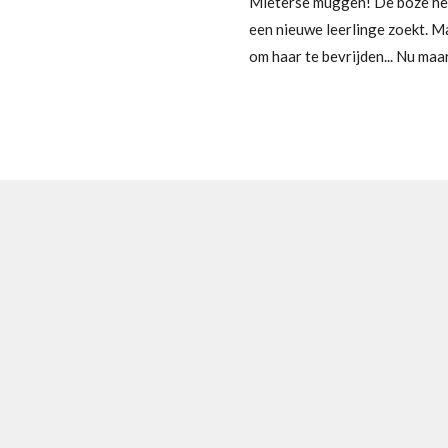
Mieterse muggen! De boze he
een nieuwe leerlinge zoekt. Ma
om haar te bevrijden... Nu maa