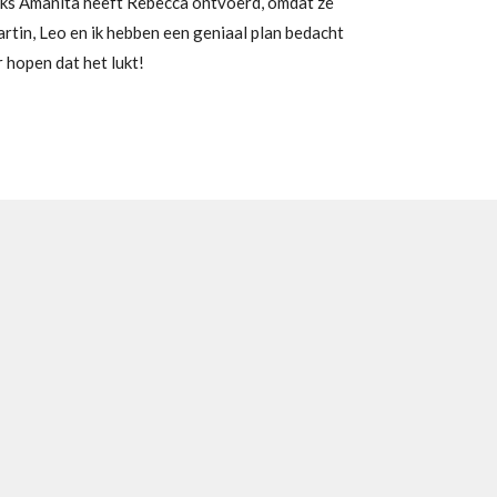
ks Amanita heeft Rebecca ontvoerd, omdat ze
rtin, Leo en ik hebben een geniaal plan bedacht
r hopen dat het lukt!