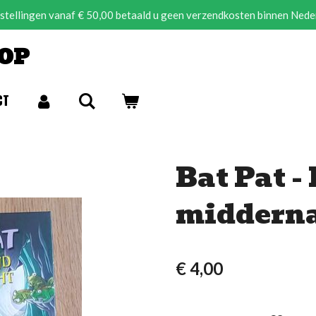
estellingen vanaf € 50,00 betaald u geen verzendkosten binnen Nede
OP
CT
Bat Pat -
middern
€ 4,00