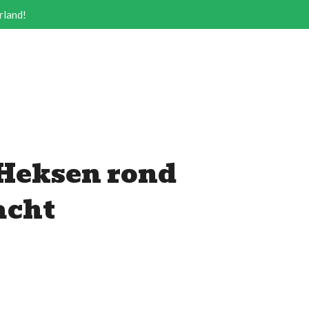
rland!
 Heksen rond
acht