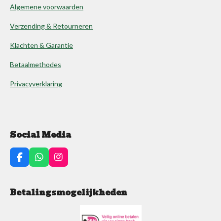
Algemene voorwaarden
Verzending & Retourneren
Klachten & Garantie
Betaalmethodes
Privacyverklaring
Social Media
F
W
I
a
h
n
c
a
s
e
t
t
Betalingsmogelijkheden
b
s
a
o
A
g
o
p
r