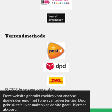
k
p
a
m
Verzendmethode
© 2023 De gelezen boekenshop
Deze website gebruikt cookies voor analyse-
Powered by
JouwWeb
doeleinden en/of het tonen van advertenties. Door
gebruik te blijven maken van de site gaat u hiermee
akkoord.