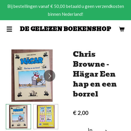
Bij bestellingen vanaf € 50,00 betaald u geen verzendkosten
Ga
binnen Nederland!
direct
naar
DE GELEZEN BOEKENSHOP
de
hoofdinhoud
Chris
Browne -
Hägar Een
hap en een
borrel
€ 2,00
In